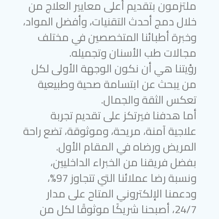
ملتزمون بتقديم أعلى معايير العلاج من
خلال دمج أحدث التقنيات، وأفضل المواد،
وخبرة أطبائنا المتخصصين في مختلف
مجالات طب الأسنان وتجميله.
رؤيتنا هي أن نكون الوجهة الأولى لكل
من يبحث عن ابتسامة صحية وطبيعية
تعكس الثقة والجمال.
أما هدفنا فيرتكز على تقديم تجربة
علاجية آمنة، مريحة، وموثوقة، تضع راحة
المريض ورضاه في المقام الأول.
بفضل فريقنا من الخبراء الداخليين،
ونسبة رضا عملائنا التي تتجاوز 97%،
ودعمنا الإلكتروني المتاح على مدار
24/7، أصبحنا شريكًا موثوقًا لكل من