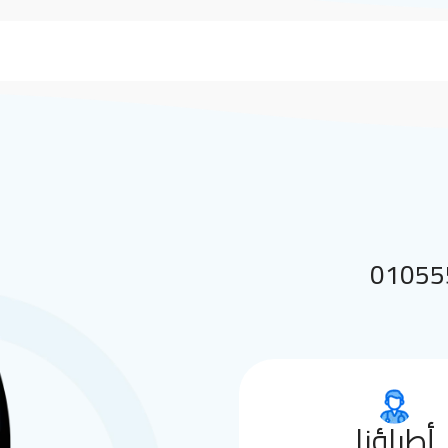
 بنا على 01055552144
أطباؤنا