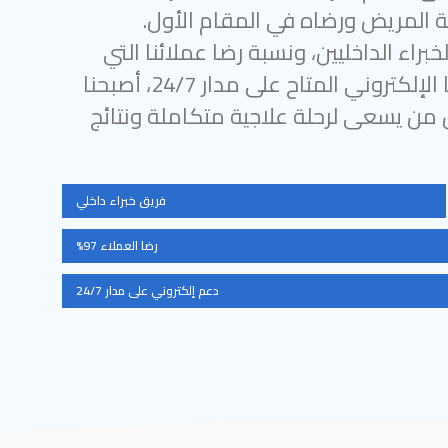
 المريض ورضاه في المقام الأول.
براء الداخليين، ونسبة رضا عملائنا التي
تتجاوز 97%، ودعمنا الإلكتروني المتاح على مدار 24/7، أصبحنا
ل من يسعى لرحلة علاجية متكاملة ونتائج
فريق خبراء داخلي
رضا العملاء 97%
دعم إلكتروني على مدار 24/7