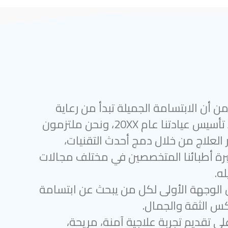
 أن الابتسامة الجميلة تبدأ من رعاية
أسنان متميزة. منذ تأسيس عيادتنا عام 20XX، ونحن ملتزمون
 العلاج من خلال دمج أحدث التقنيات،
رة أطبائنا المتخصصين في مختلف مجالات
ه.
 الوجهة الأولى لكل من يبحث عن ابتسامة
س الثقة والجمال.
لى تقديم تجربة علاجية آمنة، مريحة،