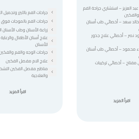
عبد العزيز – استشاري جراحة الفم
جراحات الفم بالليزر وتجميل الل
والفكين
جراحات الفم بالموجات فوق ا
 خالد سعد – أخصائي طب أسنان
زراعة الأسنان وطب الأسنان ا
د نصر – أخصائي علاج جذور
علاج أسنان الأطفال والرعاية 
للأسنان
ء محمود – أخصائي طب أسنان
جراحات الوجه والفم والفكين
علاج الام مفصل الفكين
 مفتاح – أخصائي تركيبات
مناظير مفصل الفكين التشخ
والعلاجية
اقرأ المزيد
اقرأ المزيد