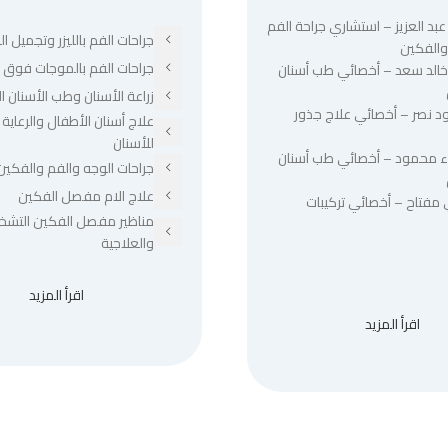
عبد العزيز – استشاري جراحة الفم
جراحات الفم بالليزر وتجميل الل
والفكين
جراحات الفم بالموجات فوق ا
 خالد سعد – أخصائي طب أسنان
زراعة الأسنان وطب الأسنان ا
د نصر – أخصائي علاج جذور
علاج أسنان الأطفال والرعاية 
للأسنان
ء محمود – أخصائي طب أسنان
جراحات الوجه والفم والفكين
علاج الام مفصل الفكين
 مفتاح – أخصائي تركيبات
مناظير مفصل الفكين التشخ
والعلاجية
اقرأ المزيد
اقرأ المزيد