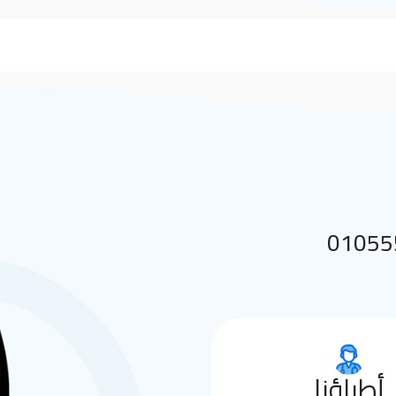
 بنا على 01055552144
أطباؤنا