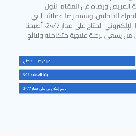
 المريض ورضاه في المقام الأول.
براء الداخليين، ونسبة رضا عملائنا التي
تتجاوز 97%، ودعمنا الإلكتروني المتاح على مدار 24/7، أصبحنا
ل من يسعى لرحلة علاجية متكاملة ونتائج
فريق خبراء داخلي
رضا العملاء 97%
دعم إلكتروني على مدار 24/7