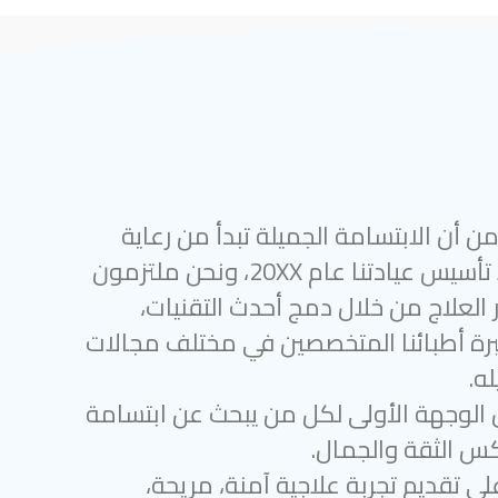
 أن الابتسامة الجميلة تبدأ من رعاية
أسنان متميزة. منذ تأسيس عيادتنا عام 20XX، ونحن ملتزمون
 العلاج من خلال دمج أحدث التقنيات،
رة أطبائنا المتخصصين في مختلف مجالات
ه.
 الوجهة الأولى لكل من يبحث عن ابتسامة
س الثقة والجمال.
لى تقديم تجربة علاجية آمنة، مريحة،