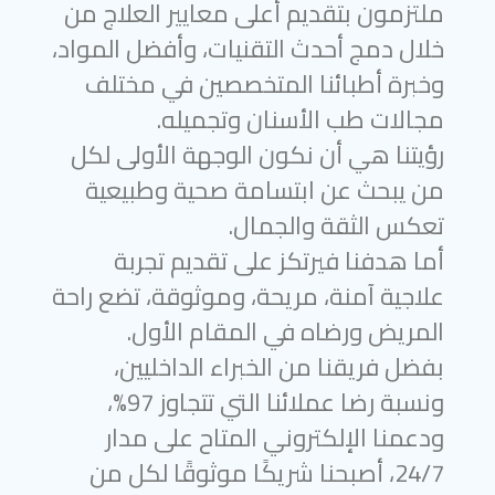
ملتزمون بتقديم أعلى معايير العلاج من
خلال دمج أحدث التقنيات، وأفضل المواد،
وخبرة أطبائنا المتخصصين في مختلف
مجالات طب الأسنان وتجميله.
رؤيتنا هي أن نكون الوجهة الأولى لكل
من يبحث عن ابتسامة صحية وطبيعية
تعكس الثقة والجمال.
أما هدفنا فيرتكز على تقديم تجربة
علاجية آمنة، مريحة، وموثوقة، تضع راحة
المريض ورضاه في المقام الأول.
بفضل فريقنا من الخبراء الداخليين،
ونسبة رضا عملائنا التي تتجاوز 97%،
ودعمنا الإلكتروني المتاح على مدار
24/7، أصبحنا شريكًا موثوقًا لكل من