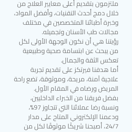
ملتزمون بتقديم أعلى معايير العلاج من
خلال دمج أحدث التقنيات، وأفضل المواد،
وخبرة أطبائنا المتخصصين في مختلف
مجالات طب الأسنان وتجميله.
رؤيتنا هي أن نكون الوجهة الأولى لكل
من يبحث عن ابتسامة صحية وطبيعية
تعكس الثقة والجمال.
أما هدفنا فيرتكز على تقديم تجربة
علاجية آمنة، مريحة، وموثوقة، تضع راحة
المريض ورضاه في المقام الأول.
بفضل فريقنا من الخبراء الداخليين،
ونسبة رضا عملائنا التي تتجاوز 97%،
ودعمنا الإلكتروني المتاح على مدار
24/7، أصبحنا شريكًا موثوقًا لكل من