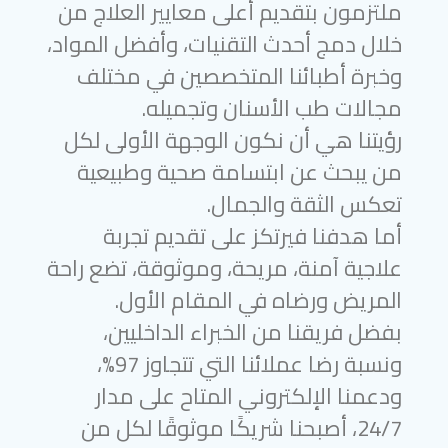
ملتزمون بتقديم أعلى معايير العلاج من
خلال دمج أحدث التقنيات، وأفضل المواد،
وخبرة أطبائنا المتخصصين في مختلف
مجالات طب الأسنان وتجميله.
رؤيتنا هي أن نكون الوجهة الأولى لكل
من يبحث عن ابتسامة صحية وطبيعية
تعكس الثقة والجمال.
أما هدفنا فيرتكز على تقديم تجربة
علاجية آمنة، مريحة، وموثوقة، تضع راحة
المريض ورضاه في المقام الأول.
بفضل فريقنا من الخبراء الداخليين،
ونسبة رضا عملائنا التي تتجاوز 97%،
ودعمنا الإلكتروني المتاح على مدار
24/7، أصبحنا شريكًا موثوقًا لكل من