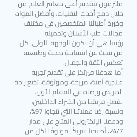
ملتزمون بتقديم أعلى معايير العلاج من
خلال دمج أحدث التقنيات، وأفضل المواد،
وخبرة أطبائنا المتخصصين في مختلف
مجالات طب الأسنان وتجميله.
رؤيتنا هي أن نكون الوجهة الأولى لكل
من يبحث عن ابتسامة صحية وطبيعية
تعكس الثقة والجمال.
أما هدفنا فيرتكز على تقديم تجربة
علاجية آمنة، مريحة، وموثوقة، تضع راحة
المريض ورضاه في المقام الأول.
بفضل فريقنا من الخبراء الداخليين،
ونسبة رضا عملائنا التي تتجاوز 97%،
ودعمنا الإلكتروني المتاح على مدار
24/7، أصبحنا شريكًا موثوقًا لكل من