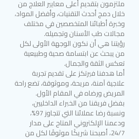
ملتزمون بتقديم أعلى معايير العلاج من
خلال دمج أحدث التقنيات، وأفضل المواد،
وخبرة أطبائنا المتخصصين في مختلف
مجالات طب الأسنان وتجميله.
رؤيتنا هي أن نكون الوجهة الأولى لكل
من يبحث عن ابتسامة صحية وطبيعية
تعكس الثقة والجمال.
أما هدفنا فيرتكز على تقديم تجربة
علاجية آمنة، مريحة، وموثوقة، تضع راحة
المريض ورضاه في المقام الأول.
بفضل فريقنا من الخبراء الداخليين،
ونسبة رضا عملائنا التي تتجاوز 97%،
ودعمنا الإلكتروني المتاح على مدار
24/7، أصبحنا شريكًا موثوقًا لكل من