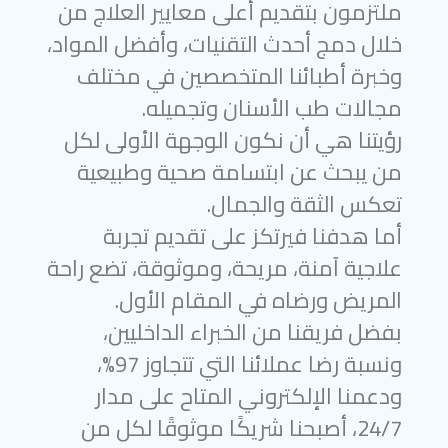
ملتزمون بتقديم أعلى معايير العلاج من
خلال دمج أحدث التقنيات، وأفضل المواد،
وخبرة أطبائنا المتخصصين في مختلف
مجالات طب الأسنان وتجميله.
رؤيتنا هي أن نكون الوجهة الأولى لكل
من يبحث عن ابتسامة صحية وطبيعية
تعكس الثقة والجمال.
أما هدفنا فيرتكز على تقديم تجربة
علاجية آمنة، مريحة، وموثوقة، تضع راحة
المريض ورضاه في المقام الأول.
بفضل فريقنا من الخبراء الداخليين،
ونسبة رضا عملائنا التي تتجاوز 97%،
ودعمنا الإلكتروني المتاح على مدار
24/7، أصبحنا شريكًا موثوقًا لكل من