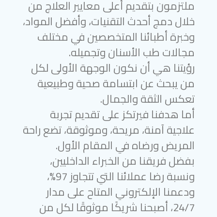
ملتزمون بتقديم أعلى معايير العلاج من
خلال دمج أحدث التقنيات، وأفضل المواد،
وخبرة أطبائنا المتخصصين في مختلف
مجالات طب الأسنان وتجميله.
رؤيتنا هي أن نكون الوجهة الأولى لكل
من يبحث عن ابتسامة صحية وطبيعية
تعكس الثقة والجمال.
أما هدفنا فيرتكز على تقديم تجربة
علاجية آمنة، مريحة، وموثوقة، تضع راحة
المريض ورضاه في المقام الأول.
بفضل فريقنا من الخبراء الداخليين،
ونسبة رضا عملائنا التي تتجاوز 97%،
ودعمنا الإلكتروني المتاح على مدار
24/7، أصبحنا شريكًا موثوقًا لكل من