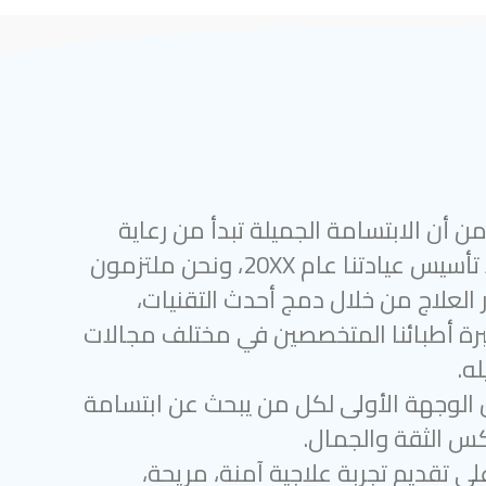
 أن الابتسامة الجميلة تبدأ من رعاية
أسنان متميزة. منذ تأسيس عيادتنا عام 20XX، ونحن ملتزمون
 العلاج من خلال دمج أحدث التقنيات،
رة أطبائنا المتخصصين في مختلف مجالات
ه.
 الوجهة الأولى لكل من يبحث عن ابتسامة
س الثقة والجمال.
لى تقديم تجربة علاجية آمنة، مريحة،