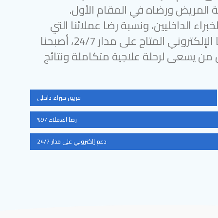
 المريض ورضاه في المقام الأول.
براء الداخليين، ونسبة رضا عملائنا التي
تتجاوز 97%، ودعمنا الإلكتروني المتاح على مدار 24/7، أصبحنا
ل من يسعى لرحلة علاجية متكاملة ونتائج
فريق خبراء داخلي
رضا العملاء 97%
دعم إلكتروني على مدار 24/7