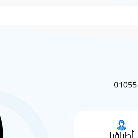
 بنا على 01055552144
أطباؤنا