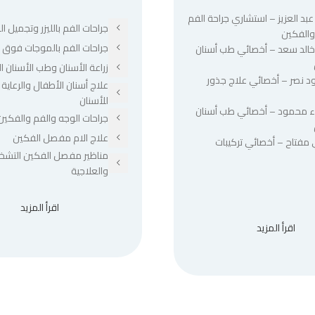
عبد العزيز – استشاري جراحة الفم
جراحات الفم بالليزر وتجميل الل
والفكين
جراحات الفم بالموجات فوق ا
 خالد سعد – أخصائي طب أسنان
زراعة الأسنان وطب الأسنان ا
د نصر – أخصائي علاج جذور
علاج أسنان الأطفال والرعاية 
للأسنان
ء محمود – أخصائي طب أسنان
جراحات الوجه والفم والفكين
علاج الام مفصل الفكين
 مفتاح – أخصائي تركيبات
مناظير مفصل الفكين التشخ
والعلاجية
اقرأ المزيد
اقرأ المزيد