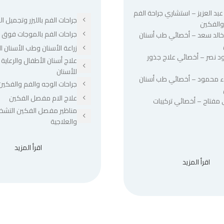
عبد العزيز – استشاري جراحة الفم
جراحات الفم بالليزر وتجميل الل
والفكين
جراحات الفم بالموجات فوق ا
 خالد سعد – أخصائي طب أسنان
زراعة الأسنان وطب الأسنان ا
د نصر – أخصائي علاج جذور
علاج أسنان الأطفال والرعاية 
للأسنان
ء محمود – أخصائي طب أسنان
جراحات الوجه والفم والفكين
علاج الام مفصل الفكين
 مفتاح – أخصائي تركيبات
مناظير مفصل الفكين التشخ
والعلاجية
اقرأ المزيد
اقرأ المزيد