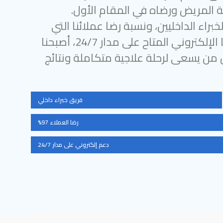
 المريض ورضاه في المقام الأول.
براء الداخليين، ونسبة رضا عملائنا التي
تتجاوز 97%، ودعمنا الإلكتروني المتاح على مدار 24/7، أصبحنا
ل من يسعى لرحلة علاجية متكاملة ونتائج
فريق خبراء داخلي
رضا العملاء 97%
دعم إلكتروني على مدار 24/7