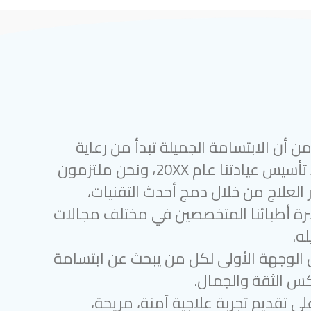
 أن الابتسامة الجميلة تبدأ من رعاية
أسنان متميزة. منذ تأسيس عيادتنا عام 20XX، ونحن ملتزمون
 العلاج من خلال دمج أحدث التقنيات،
رة أطبائنا المتخصصين في مختلف مجالات
ه.
 الوجهة الأولى لكل من يبحث عن ابتسامة
س الثقة والجمال.
لى تقديم تجربة علاجية آمنة، مريحة،