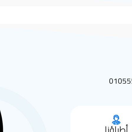
 بنا على 01055552144
أطباؤنا