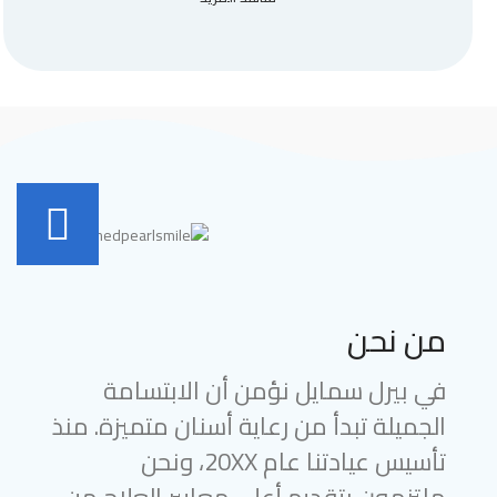
من نحن
في بيرل سمايل نؤمن أن الابتسامة
الجميلة تبدأ من رعاية أسنان متميزة. منذ
تأسيس عيادتنا عام 20XX، ونحن
ملتزمون بتقديم أعلى معايير العلاج من