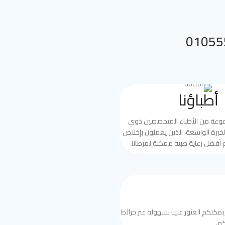
 بنا على 01055552144
أطباؤنا
موعة من الأطباء المتخصصين ذوي
الخبرة الواسعة، الذين يعملون بإخلاص
 أفضل رعاية طبية ممكنة لمرضانا.
مكنكم العثور علينا بسهولة عبر خرائط
م.