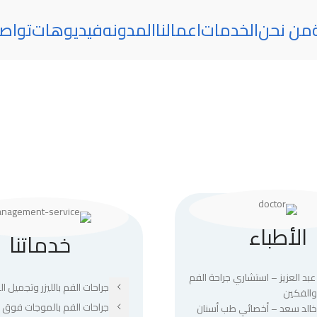
من نحن
الخدمات
اعمالنا
المدونه
فيديوهات
تواص
الأطباء
خدماتنا
عبد العزيز – استشاري جراحة الفم
جراحات الفم بالليزر وتجميل الل
والفكين
جراحات الفم بالموجات فوق ا
 خالد سعد – أخصائي طب أسنان