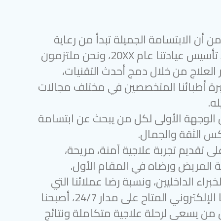
 أن الابتسامة الجميلة تبدأ من رعاية
أسنان متميزة. منذ تأسيس عيادتنا عام 20XX، ونحن ملتزمون
 العلاج من خلال دمج أحدث التقنيات،
رة أطبائنا المتخصصين في مختلف مجالات
ه.
 الوجهة الأولى لكل من يبحث عن ابتسامة
س الثقة والجمال.
لى تقديم تجربة علاجية آمنة، مريحة،
 المريض ورضاه في المقام الأول.
براء الداخليين، ونسبة رضا عملائنا التي
تتجاوز 97%، ودعمنا الإلكتروني المتاح على مدار 24/7، أصبحنا
ل من يسعى لرحلة علاجية متكاملة ونتائج