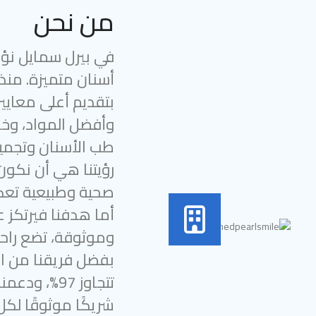
من نحن
في بيرل سمايل نؤمن
بتقديم أعلى معايير
وأفضل المواد، وخب
طب الأسنان وتجميل
رؤيتنا هي أن نكون
صحية وطبيعية تعك
أما هدفنا فيرتكز ع
وموثوقة، تضع راحة
بفضل فريقنا من الخ
شريكًا موثوقًا لك