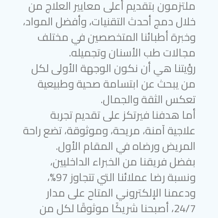
ملتزمون بتقديم أعلى معايير العلاج من
خلال دمج أحدث التقنيات، وأفضل المواد،
وخبرة أطبائنا المتخصصين في مختلف
مجالات طب الأسنان وتجميله.
رؤيتنا هي أن نكون الوجهة الأولى لكل
من يبحث عن ابتسامة صحية وطبيعية
تعكس الثقة والجمال.
أما هدفنا فيرتكز على تقديم تجربة
علاجية آمنة، مريحة، وموثوقة، تضع راحة
المريض ورضاه في المقام الأول.
بفضل فريقنا من الخبراء الداخليين،
ونسبة رضا عملائنا التي تتجاوز 97%،
ودعمنا الإلكتروني المتاح على مدار
24/7، أصبحنا شريكًا موثوقًا لكل من