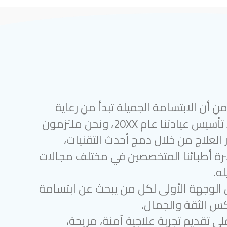
 أن الابتسامة الجميلة تبدأ من رعاية
أسنان متميزة. منذ تأسيس عيادتنا عام 20XX، ونحن ملتزمون
 العلاج من خلال دمج أحدث التقنيات،
رة أطبائنا المتخصصين في مختلف مجالات
ه.
 الوجهة الأولى لكل من يبحث عن ابتسامة
س الثقة والجمال.
لى تقديم تجربة علاجية آمنة، مريحة،