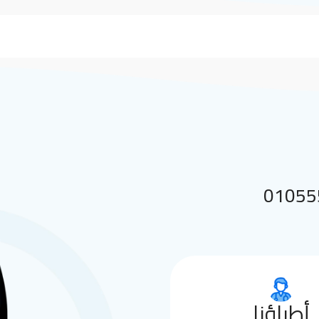
 بنا على 01055552144
أطباؤنا