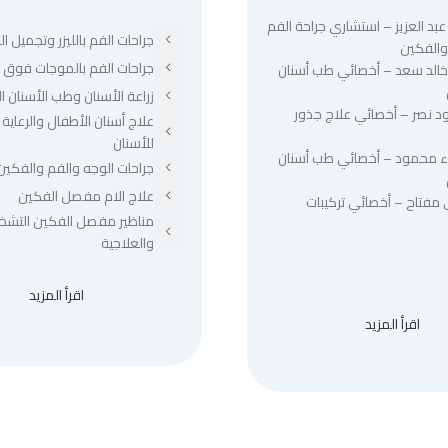
عبد العزيز – استشاري جراحة الفم
جراحات الفم بالليزر وتجميل الل
والفكين
جراحات الفم بالموجات فوق ا
 خالد سعد – أخصائي طب أسنان
زراعة الأسنان وطب الأسنان ا
د نصر – أخصائي علاج جذور
علاج أسنان الأطفال والرعاية 
للأسنان
ء محمود – أخصائي طب أسنان
جراحات الوجه والفم والفكين
علاج الام مفصل الفكين
 مفتاح – أخصائي تركيبات
مناظير مفصل الفكين التشخ
والعلاجية
اقرأ المزيد
اقرأ المزيد