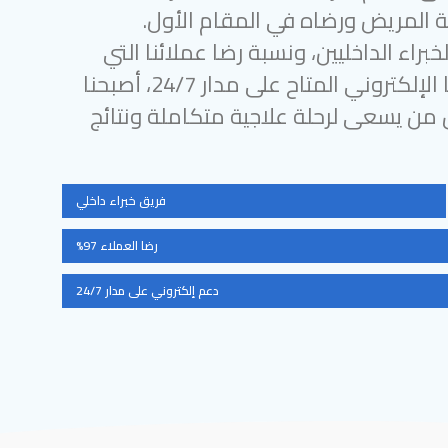
 المريض ورضاه في المقام الأول.
براء الداخليين، ونسبة رضا عملائنا التي
تتجاوز 97%، ودعمنا الإلكتروني المتاح على مدار 24/7، أصبحنا
ل من يسعى لرحلة علاجية متكاملة ونتائج
فريق خبراء داخلي
رضا العملاء 97%
دعم إلكتروني على مدار 24/7