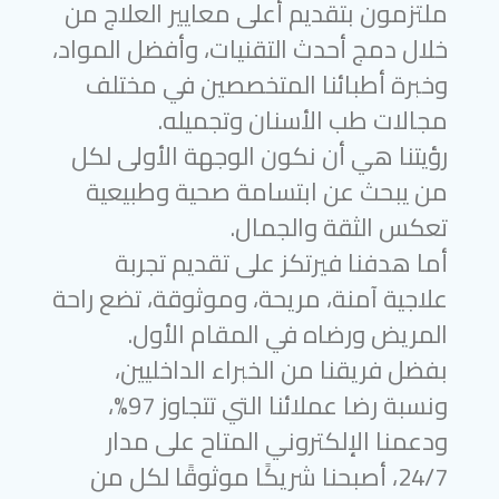
ملتزمون بتقديم أعلى معايير العلاج من
خلال دمج أحدث التقنيات، وأفضل المواد،
وخبرة أطبائنا المتخصصين في مختلف
مجالات طب الأسنان وتجميله.
رؤيتنا هي أن نكون الوجهة الأولى لكل
من يبحث عن ابتسامة صحية وطبيعية
تعكس الثقة والجمال.
أما هدفنا فيرتكز على تقديم تجربة
علاجية آمنة، مريحة، وموثوقة، تضع راحة
المريض ورضاه في المقام الأول.
بفضل فريقنا من الخبراء الداخليين،
ونسبة رضا عملائنا التي تتجاوز 97%،
ودعمنا الإلكتروني المتاح على مدار
24/7، أصبحنا شريكًا موثوقًا لكل من