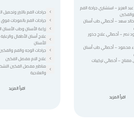
عبد العزيز – استشاري جراحة الفم
جراحات الفم بالليزر وتجميل الل
والفكين
جراحات الفم بالموجات فوق ا
 خالد سعد – أخصائي طب أسنان
زراعة الأسنان وطب الأسنان ا
د نصر – أخصائي علاج جذور
علاج أسنان الأطفال والرعاية 
للأسنان
ء محمود – أخصائي طب أسنان
جراحات الوجه والفم والفكين
علاج الام مفصل الفكين
 مفتاح – أخصائي تركيبات
مناظير مفصل الفكين التشخ
والعلاجية
اقرأ المزيد
اقرأ المزيد