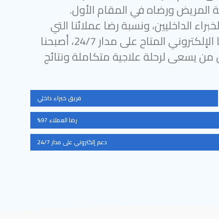
 المريض ورضاه في المقام الأول.
براء الداخليين، ونسبة رضا عملائنا التي
تتجاوز 97%، ودعمنا الإلكتروني المتاح على مدار 24/7، أصبحنا
ل من يسعى لرحلة علاجية متكاملة ونتائج
فريق خبراء داخلي
رضا العملاء 97%
دعم إلكتروني على مدار 24/7