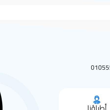
 بنا على 01055552144
أطباؤنا