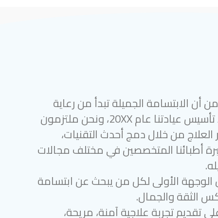
 أن الابتسامة الجميلة تبدأ من رعاية
أسنان متميزة. منذ تأسيس عيادتنا عام 20XX، ونحن ملتزمون
 العلاج من خلال دمج أحدث التقنيات،
رة أطبائنا المتخصصين في مختلف مجالات
ه.
 الوجهة الأولى لكل من يبحث عن ابتسامة
س الثقة والجمال.
لى تقديم تجربة علاجية آمنة، مريحة،