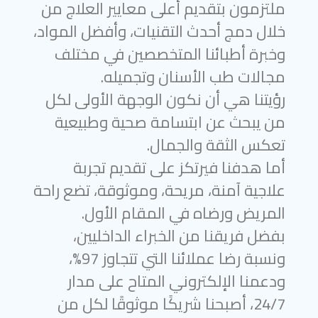
ملتزمون بتقديم أعلى معايير العلاج من
خلال دمج أحدث التقنيات، وأفضل المواد،
وخبرة أطبائنا المتخصصين في مختلف
مجالات طب الأسنان وتجميله.
رؤيتنا هي أن نكون الوجهة الأولى لكل
من يبحث عن ابتسامة صحية وطبيعية
تعكس الثقة والجمال.
أما هدفنا فيرتكز على تقديم تجربة
علاجية آمنة، مريحة، وموثوقة، تضع راحة
المريض ورضاه في المقام الأول.
بفضل فريقنا من الخبراء الداخليين،
ونسبة رضا عملائنا التي تتجاوز 97%،
ودعمنا الإلكتروني المتاح على مدار
24/7، أصبحنا شريكًا موثوقًا لكل من