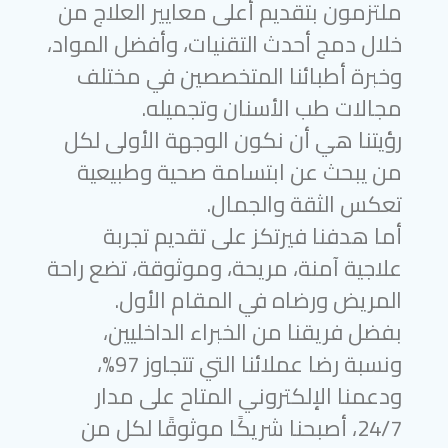
ملتزمون بتقديم أعلى معايير العلاج من
خلال دمج أحدث التقنيات، وأفضل المواد،
وخبرة أطبائنا المتخصصين في مختلف
مجالات طب الأسنان وتجميله.
رؤيتنا هي أن نكون الوجهة الأولى لكل
من يبحث عن ابتسامة صحية وطبيعية
تعكس الثقة والجمال.
أما هدفنا فيرتكز على تقديم تجربة
علاجية آمنة، مريحة، وموثوقة، تضع راحة
المريض ورضاه في المقام الأول.
بفضل فريقنا من الخبراء الداخليين،
ونسبة رضا عملائنا التي تتجاوز 97%،
ودعمنا الإلكتروني المتاح على مدار
24/7، أصبحنا شريكًا موثوقًا لكل من