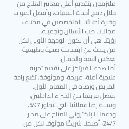
ملتزمون بتقديم أعلى معايير العلاج من
خلال دمج أحدث التقنيات، وأفضل المواد،
وخبرة أطبائنا المتخصصين في مختلف
مجالات طب الأسنان وتجميله.
رؤيتنا هي أن نكون الوجهة الأولى لكل
من يبحث عن ابتسامة صحية وطبيعية
تعكس الثقة والجمال.
أما هدفنا فيرتكز على تقديم تجربة
علاجية آمنة، مريحة، وموثوقة، تضع راحة
المريض ورضاه في المقام الأول.
بفضل فريقنا من الخبراء الداخليين،
ونسبة رضا عملائنا التي تتجاوز 97%،
ودعمنا الإلكتروني المتاح على مدار
24/7، أصبحنا شريكًا موثوقًا لكل من