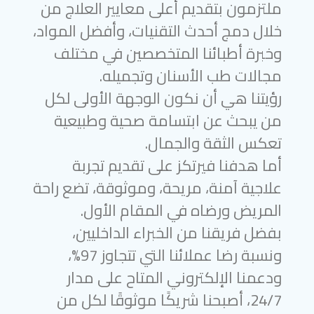
ملتزمون بتقديم أعلى معايير العلاج من
خلال دمج أحدث التقنيات، وأفضل المواد،
وخبرة أطبائنا المتخصصين في مختلف
مجالات طب الأسنان وتجميله.
رؤيتنا هي أن نكون الوجهة الأولى لكل
من يبحث عن ابتسامة صحية وطبيعية
تعكس الثقة والجمال.
أما هدفنا فيرتكز على تقديم تجربة
علاجية آمنة، مريحة، وموثوقة، تضع راحة
المريض ورضاه في المقام الأول.
بفضل فريقنا من الخبراء الداخليين،
ونسبة رضا عملائنا التي تتجاوز 97%،
ودعمنا الإلكتروني المتاح على مدار
24/7، أصبحنا شريكًا موثوقًا لكل من