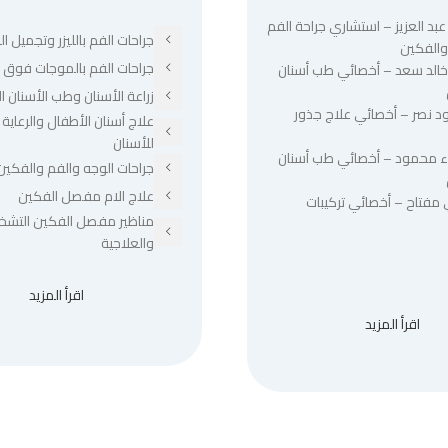
عبد العزيز – استشاري جراحة الفم
جراحات الفم بالليزر وتجميل الل
والفكين
جراحات الفم بالموجات فوق ا
 خالد سعد – أخصائي طب أسنان
زراعة الأسنان وطب الأسنان ا
د نصر – أخصائي علاج جذور
علاج أسنان الأطفال والرعاية 
للأسنان
ء محمود – أخصائي طب أسنان
جراحات الوجه والفم والفكين
علاج الام مفصل الفكين
 مفتاح – أخصائي تركيبات
مناظير مفصل الفكين التشخ
والعلاجية
اقرأ المزيد
اقرأ المزيد