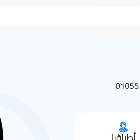
 بنا على 01055552144
أطباؤنا