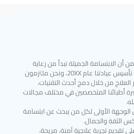
 أن الابتسامة الجميلة تبدأ من رعاية
أسنان متميزة. منذ تأسيس عيادتنا عام 20XX، ونحن ملتزمون
 العلاج من خلال دمج أحدث التقنيات،
رة أطبائنا المتخصصين في مختلف مجالات
ه.
 الوجهة الأولى لكل من يبحث عن ابتسامة
س الثقة والجمال.
لى تقديم تجربة علاجية آمنة، مريحة،