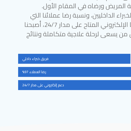
 المريض ورضاه في المقام الأول.
براء الداخليين، ونسبة رضا عملائنا التي
تتجاوز 97%، ودعمنا الإلكتروني المتاح على مدار 24/7، أصبحنا
ل من يسعى لرحلة علاجية متكاملة ونتائج
فريق خبراء داخلي
رضا العملاء 97%
دعم إلكتروني على مدار 24/7