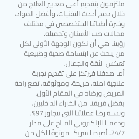
ملتزمون بتقديم أعلى معايير العلاج من
خلال دمج أحدث التقنيات، وأفضل المواد،
وخبرة أطبائنا المتخصصين في مختلف
مجالات طب الأسنان وتجميله.
رؤيتنا هي أن نكون الوجهة الأولى لكل
من يبحث عن ابتسامة صحية وطبيعية
تعكس الثقة والجمال.
أما هدفنا فيرتكز على تقديم تجربة
علاجية آمنة، مريحة، وموثوقة، تضع راحة
المريض ورضاه في المقام الأول.
بفضل فريقنا من الخبراء الداخليين،
ونسبة رضا عملائنا التي تتجاوز 97%،
ودعمنا الإلكتروني المتاح على مدار
24/7، أصبحنا شريكًا موثوقًا لكل من