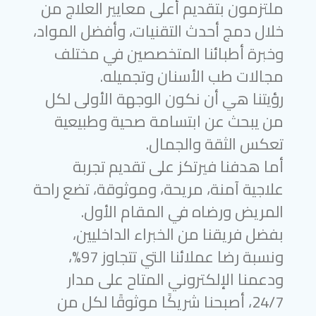
ملتزمون بتقديم أعلى معايير العلاج من
خلال دمج أحدث التقنيات، وأفضل المواد،
وخبرة أطبائنا المتخصصين في مختلف
مجالات طب الأسنان وتجميله.
رؤيتنا هي أن نكون الوجهة الأولى لكل
من يبحث عن ابتسامة صحية وطبيعية
تعكس الثقة والجمال.
أما هدفنا فيرتكز على تقديم تجربة
علاجية آمنة، مريحة، وموثوقة، تضع راحة
المريض ورضاه في المقام الأول.
بفضل فريقنا من الخبراء الداخليين،
ونسبة رضا عملائنا التي تتجاوز 97%،
ودعمنا الإلكتروني المتاح على مدار
24/7، أصبحنا شريكًا موثوقًا لكل من