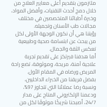
ملتزمون بتقديم أعلى معايير العلاج من
خلال دمج أحدث التقنيات، وأفضل المواد،
وخبرة أطبائنا المتخصصين في مختلف
مجالات طب الأسنان وتجميله.
رؤيتنا هي أن نكون الوجهة الأولى لكل
من يبحث عن ابتسامة صحية وطبيعية
تعكس الثقة والجمال.
أما هدفنا فيرتكز على تقديم تجربة
علاجية آمنة، مريحة، وموثوقة، تضع راحة
المريض ورضاه في المقام الأول.
بفضل فريقنا من الخبراء الداخليين،
ونسبة رضا عملائنا التي تتجاوز 97%،
ودعمنا الإلكتروني المتاح على مدار
24/7، أصبحنا شريكًا موثوقًا لكل من