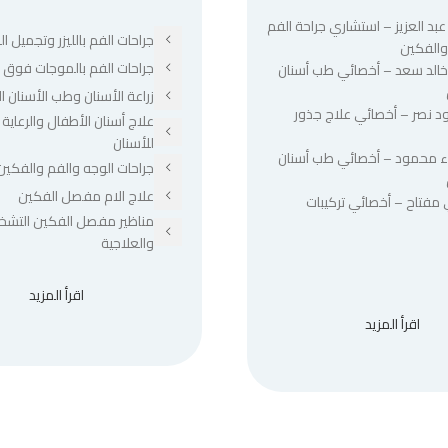
عبد العزيز – استشاري جراحة الفم
جراحات الفم بالليزر وتجميل الل
والفكين
جراحات الفم بالموجات فوق ا
 خالد سعد – أخصائي طب أسنان
زراعة الأسنان وطب الأسنان ا
د نصر – أخصائي علاج جذور
علاج أسنان الأطفال والرعاية 
للأسنان
ء محمود – أخصائي طب أسنان
جراحات الوجه والفم والفكين
علاج الام مفصل الفكين
 مفتاح – أخصائي تركيبات
مناظير مفصل الفكين التشخ
والعلاجية
اقرأ المزيد
اقرأ المزيد