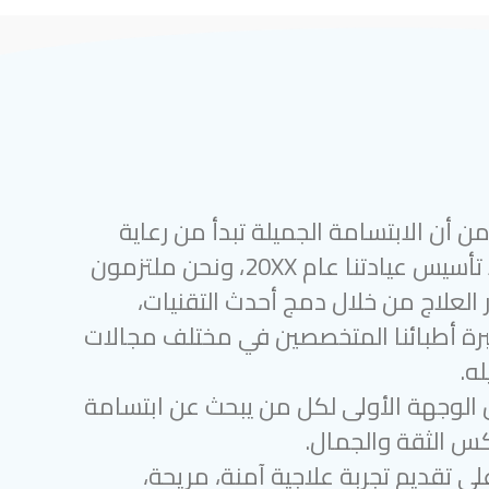
 أن الابتسامة الجميلة تبدأ من رعاية
أسنان متميزة. منذ تأسيس عيادتنا عام 20XX، ونحن ملتزمون
 العلاج من خلال دمج أحدث التقنيات،
رة أطبائنا المتخصصين في مختلف مجالات
ه.
 الوجهة الأولى لكل من يبحث عن ابتسامة
س الثقة والجمال.
لى تقديم تجربة علاجية آمنة، مريحة،