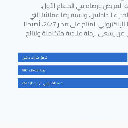
 المريض ورضاه في المقام الأول.
براء الداخليين، ونسبة رضا عملائنا التي
تتجاوز 97%، ودعمنا الإلكتروني المتاح على مدار 24/7، أصبحنا
ل من يسعى لرحلة علاجية متكاملة ونتائج
فريق خبراء داخلي
رضا العملاء 97%
دعم إلكتروني على مدار 24/7