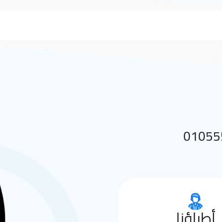
 بنا على 01055552144
أطباؤنا