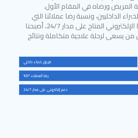
 المريض ورضاه في المقام الأول.
براء الداخليين، ونسبة رضا عملائنا التي
تتجاوز 97%، ودعمنا الإلكتروني المتاح على مدار 24/7، أصبحنا
ل من يسعى لرحلة علاجية متكاملة ونتائج
فريق خبراء داخلي
رضا العملاء 97%
دعم إلكتروني على مدار 24/7