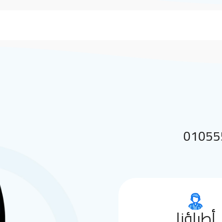
 بنا على 01055552144
أطباؤنا