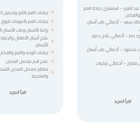
عبد العزيز – استشاري جراحة الفم
جراحات الفم بالليزر وتجميل الل
والفكين
جراحات الفم بالموجات فوق ا
 خالد سعد – أخصائي طب أسنان
زراعة الأسنان وطب الأسنان ا
د نصر – أخصائي علاج جذور
علاج أسنان الأطفال والرعاية 
للأسنان
ء محمود – أخصائي طب أسنان
جراحات الوجه والفم والفكين
علاج الام مفصل الفكين
 مفتاح – أخصائي تركيبات
مناظير مفصل الفكين التشخ
والعلاجية
اقرأ المزيد
اقرأ المزيد