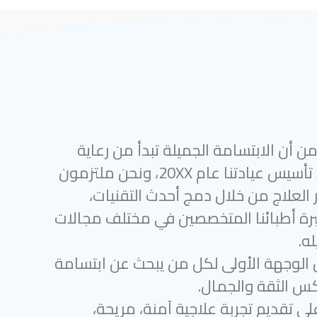
 أن الابتسامة الجميلة تبدأ من رعاية
أسنان متميزة. منذ تأسيس عيادتنا عام 20XX، ونحن ملتزمون
 العلاج من خلال دمج أحدث التقنيات،
رة أطبائنا المتخصصين في مختلف مجالات
ه.
 الوجهة الأولى لكل من يبحث عن ابتسامة
س الثقة والجمال.
لى تقديم تجربة علاجية آمنة، مريحة،