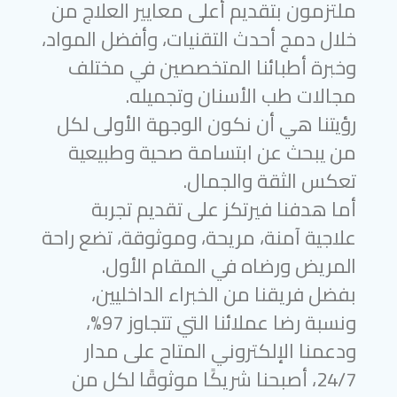
ملتزمون بتقديم أعلى معايير العلاج من
خلال دمج أحدث التقنيات، وأفضل المواد،
وخبرة أطبائنا المتخصصين في مختلف
مجالات طب الأسنان وتجميله.
رؤيتنا هي أن نكون الوجهة الأولى لكل
من يبحث عن ابتسامة صحية وطبيعية
تعكس الثقة والجمال.
أما هدفنا فيرتكز على تقديم تجربة
علاجية آمنة، مريحة، وموثوقة، تضع راحة
المريض ورضاه في المقام الأول.
بفضل فريقنا من الخبراء الداخليين،
ونسبة رضا عملائنا التي تتجاوز 97%،
ودعمنا الإلكتروني المتاح على مدار
24/7، أصبحنا شريكًا موثوقًا لكل من