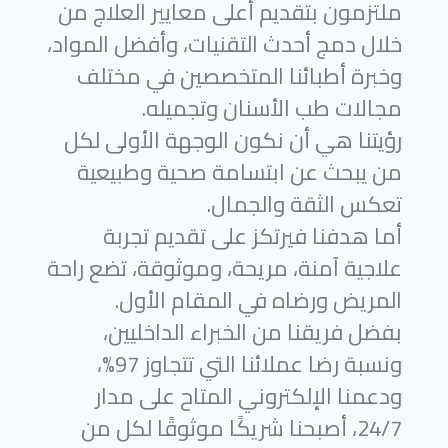
ملتزمون بتقديم أعلى معايير العلاج من
خلال دمج أحدث التقنيات، وأفضل المواد،
وخبرة أطبائنا المتخصصين في مختلف
مجالات طب الأسنان وتجميله.
رؤيتنا هي أن نكون الوجهة الأولى لكل
من يبحث عن ابتسامة صحية وطبيعية
تعكس الثقة والجمال.
أما هدفنا فيرتكز على تقديم تجربة
علاجية آمنة، مريحة، وموثوقة، تضع راحة
المريض ورضاه في المقام الأول.
بفضل فريقنا من الخبراء الداخليين،
ونسبة رضا عملائنا التي تتجاوز 97%،
ودعمنا الإلكتروني المتاح على مدار
24/7، أصبحنا شريكًا موثوقًا لكل من