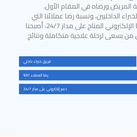
 المريض ورضاه في المقام الأول.
براء الداخليين، ونسبة رضا عملائنا التي
تتجاوز 97%، ودعمنا الإلكتروني المتاح على مدار 24/7، أصبحنا
ل من يسعى لرحلة علاجية متكاملة ونتائج
فريق خبراء داخلي
رضا العملاء 97%
دعم إلكتروني على مدار 24/7