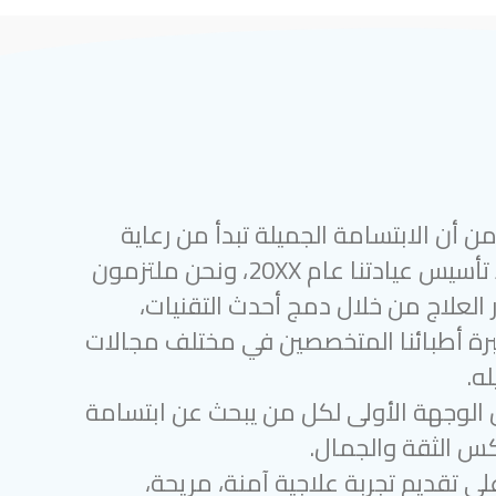
 أن الابتسامة الجميلة تبدأ من رعاية
أسنان متميزة. منذ تأسيس عيادتنا عام 20XX، ونحن ملتزمون
 العلاج من خلال دمج أحدث التقنيات،
رة أطبائنا المتخصصين في مختلف مجالات
ه.
 الوجهة الأولى لكل من يبحث عن ابتسامة
س الثقة والجمال.
لى تقديم تجربة علاجية آمنة، مريحة،