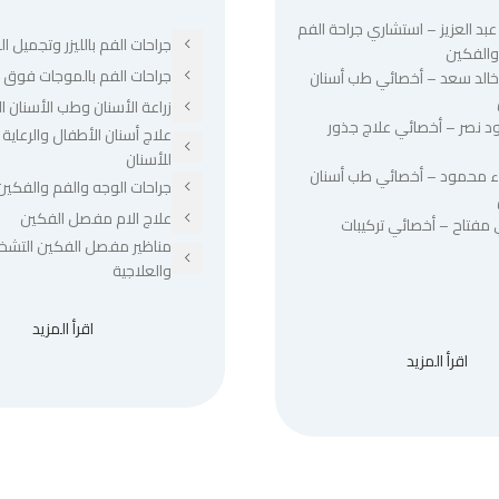
عبد العزيز – استشاري جراحة الفم
جراحات الفم بالليزر وتجميل الل
والفكين
جراحات الفم بالموجات فوق ا
 خالد سعد – أخصائي طب أسنان
زراعة الأسنان وطب الأسنان ا
د نصر – أخصائي علاج جذور
علاج أسنان الأطفال والرعاية 
للأسنان
ء محمود – أخصائي طب أسنان
جراحات الوجه والفم والفكين
علاج الام مفصل الفكين
 مفتاح – أخصائي تركيبات
مناظير مفصل الفكين التشخ
والعلاجية
اقرأ المزيد
اقرأ المزيد