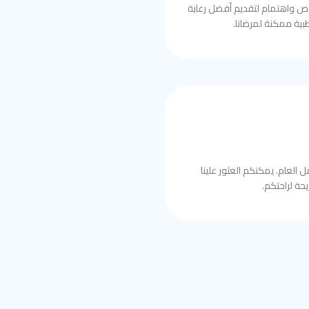
ص واهتمام لتقديم أفضل رعاية
بية ممكنة لمرضانا.
 العام. يمكنكم العثور علينا
حة لراحتكم.