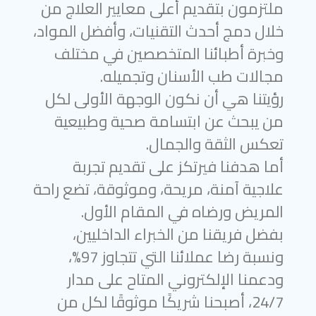
ملتزمون بتقديم أعلى معايير العلاج من
خلال دمج أحدث التقنيات، وأفضل المواد،
وخبرة أطبائنا المتخصصين في مختلف
مجالات طب الأسنان وتجميله.
رؤيتنا هي أن نكون الوجهة الأولى لكل
من يبحث عن ابتسامة صحية وطبيعية
تعكس الثقة والجمال.
أما هدفنا فيرتكز على تقديم تجربة
علاجية آمنة، مريحة، وموثوقة، تضع راحة
المريض ورضاه في المقام الأول.
بفضل فريقنا من الخبراء الداخليين،
ونسبة رضا عملائنا التي تتجاوز 97%،
ودعمنا الإلكتروني المتاح على مدار
24/7، أصبحنا شريكًا موثوقًا لكل من