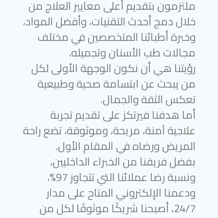
ملتزمون بتقديم أعلى معايير العلاج من
خلال دمج أحدث التقنيات، وأفضل المواد،
وخبرة أطبائنا المتخصصين في مختلف
مجالات طب الأسنان وتجميله.
رؤيتنا هي أن نكون الوجهة الأولى لكل
من يبحث عن ابتسامة صحية وطبيعية
تعكس الثقة والجمال.
أما هدفنا فيرتكز على تقديم تجربة
علاجية آمنة، مريحة، وموثوقة، تضع راحة
المريض ورضاه في المقام الأول.
بفضل فريقنا من الخبراء الداخليين،
ونسبة رضا عملائنا التي تتجاوز 97%،
ودعمنا الإلكتروني المتاح على مدار
24/7، أصبحنا شريكًا موثوقًا لكل من