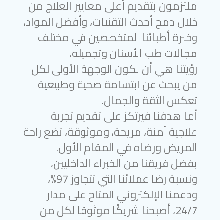
ملتزمون بتقديم أعلى معايير العلاج من
خلال دمج أحدث التقنيات، وأفضل المواد،
وخبرة أطبائنا المتخصصين في مختلف
مجالات طب الأسنان وتجميله.
رؤيتنا هي أن نكون الوجهة الأولى لكل
من يبحث عن ابتسامة صحية وطبيعية
تعكس الثقة والجمال.
أما هدفنا فيرتكز على تقديم تجربة
علاجية آمنة، مريحة، وموثوقة، تضع راحة
المريض ورضاه في المقام الأول.
بفضل فريقنا من الخبراء الداخليين،
ونسبة رضا عملائنا التي تتجاوز 97%،
ودعمنا الإلكتروني المتاح على مدار
24/7، أصبحنا شريكًا موثوقًا لكل من