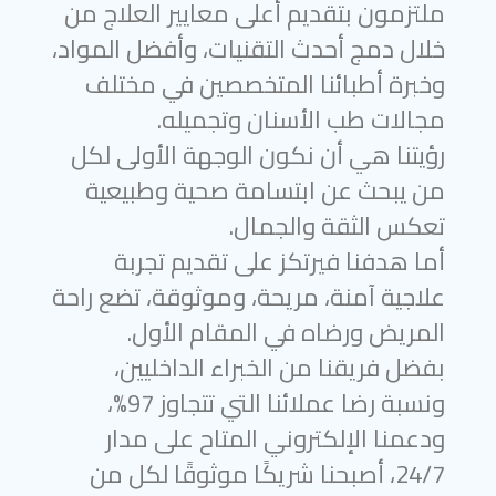
ملتزمون بتقديم أعلى معايير العلاج من
خلال دمج أحدث التقنيات، وأفضل المواد،
وخبرة أطبائنا المتخصصين في مختلف
مجالات طب الأسنان وتجميله.
رؤيتنا هي أن نكون الوجهة الأولى لكل
من يبحث عن ابتسامة صحية وطبيعية
تعكس الثقة والجمال.
أما هدفنا فيرتكز على تقديم تجربة
علاجية آمنة، مريحة، وموثوقة، تضع راحة
المريض ورضاه في المقام الأول.
بفضل فريقنا من الخبراء الداخليين،
ونسبة رضا عملائنا التي تتجاوز 97%،
ودعمنا الإلكتروني المتاح على مدار
24/7، أصبحنا شريكًا موثوقًا لكل من