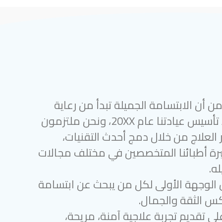
 أن الابتسامة الجميلة تبدأ من رعاية
أسنان متميزة. منذ تأسيس عيادتنا عام 20XX، ونحن ملتزمون
 العلاج من خلال دمج أحدث التقنيات،
رة أطبائنا المتخصصين في مختلف مجالات
ه.
 الوجهة الأولى لكل من يبحث عن ابتسامة
س الثقة والجمال.
لى تقديم تجربة علاجية آمنة، مريحة،