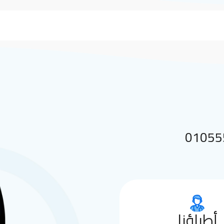
 بنا على 01055552144
أطباؤنا