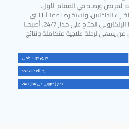
 المريض ورضاه في المقام الأول.
براء الداخليين، ونسبة رضا عملائنا التي
تتجاوز 97%، ودعمنا الإلكتروني المتاح على مدار 24/7، أصبحنا
ل من يسعى لرحلة علاجية متكاملة ونتائج
فريق خبراء داخلي
رضا العملاء 97%
دعم إلكتروني على مدار 24/7