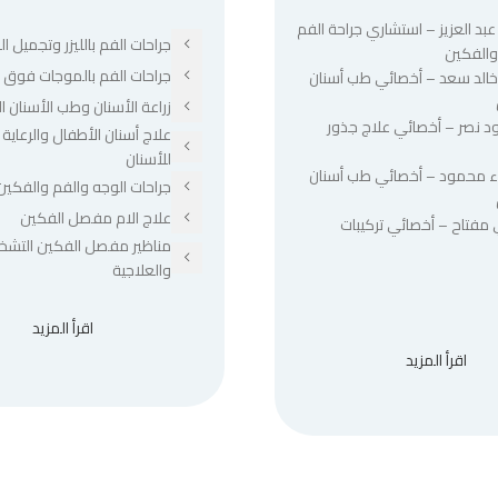
عبد العزيز – استشاري جراحة الفم
جراحات الفم بالليزر وتجميل الل
والفكين
جراحات الفم بالموجات فوق ا
 خالد سعد – أخصائي طب أسنان
زراعة الأسنان وطب الأسنان ا
د نصر – أخصائي علاج جذور
علاج أسنان الأطفال والرعاية 
للأسنان
ء محمود – أخصائي طب أسنان
جراحات الوجه والفم والفكين
علاج الام مفصل الفكين
 مفتاح – أخصائي تركيبات
مناظير مفصل الفكين التشخ
والعلاجية
اقرأ المزيد
اقرأ المزيد