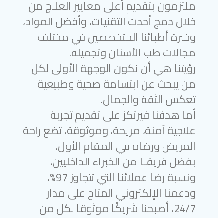
ملتزمون بتقديم أعلى معايير العلاج من
خلال دمج أحدث التقنيات، وأفضل المواد،
وخبرة أطبائنا المتخصصين في مختلف
مجالات طب الأسنان وتجميله.
رؤيتنا هي أن نكون الوجهة الأولى لكل
من يبحث عن ابتسامة صحية وطبيعية
تعكس الثقة والجمال.
أما هدفنا فيرتكز على تقديم تجربة
علاجية آمنة، مريحة، وموثوقة، تضع راحة
المريض ورضاه في المقام الأول.
بفضل فريقنا من الخبراء الداخليين،
ونسبة رضا عملائنا التي تتجاوز 97%،
ودعمنا الإلكتروني المتاح على مدار
24/7، أصبحنا شريكًا موثوقًا لكل من