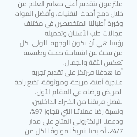
ملتزمون بتقديم أعلى معايير العلاج من
خلال دمج أحدث التقنيات، وأفضل المواد،
وخبرة أطبائنا المتخصصين في مختلف
مجالات طب الأسنان وتجميله.
رؤيتنا هي أن نكون الوجهة الأولى لكل
من يبحث عن ابتسامة صحية وطبيعية
تعكس الثقة والجمال.
أما هدفنا فيرتكز على تقديم تجربة
علاجية آمنة، مريحة، وموثوقة، تضع راحة
المريض ورضاه في المقام الأول.
بفضل فريقنا من الخبراء الداخليين،
ونسبة رضا عملائنا التي تتجاوز 97%،
ودعمنا الإلكتروني المتاح على مدار
24/7، أصبحنا شريكًا موثوقًا لكل من