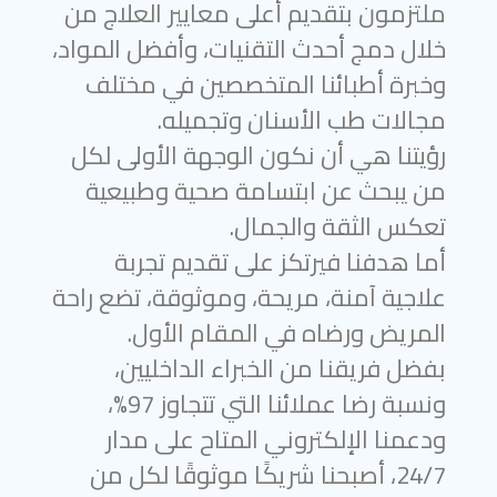
ملتزمون بتقديم أعلى معايير العلاج من
خلال دمج أحدث التقنيات، وأفضل المواد،
وخبرة أطبائنا المتخصصين في مختلف
مجالات طب الأسنان وتجميله.
رؤيتنا هي أن نكون الوجهة الأولى لكل
من يبحث عن ابتسامة صحية وطبيعية
تعكس الثقة والجمال.
أما هدفنا فيرتكز على تقديم تجربة
علاجية آمنة، مريحة، وموثوقة، تضع راحة
المريض ورضاه في المقام الأول.
بفضل فريقنا من الخبراء الداخليين،
ونسبة رضا عملائنا التي تتجاوز 97%،
ودعمنا الإلكتروني المتاح على مدار
24/7، أصبحنا شريكًا موثوقًا لكل من