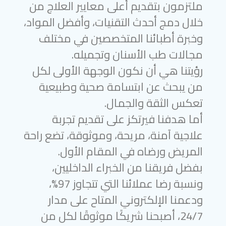
ملتزمون بتقديم أعلى معايير العلاج من
خلال دمج أحدث التقنيات، وأفضل المواد،
وخبرة أطبائنا المتخصصين في مختلف
مجالات طب الأسنان وتجميله.
رؤيتنا هي أن نكون الوجهة الأولى لكل
من يبحث عن ابتسامة صحية وطبيعية
تعكس الثقة والجمال.
أما هدفنا فيرتكز على تقديم تجربة
علاجية آمنة، مريحة، وموثوقة، تضع راحة
المريض ورضاه في المقام الأول.
بفضل فريقنا من الخبراء الداخليين،
ونسبة رضا عملائنا التي تتجاوز 97%،
ودعمنا الإلكتروني المتاح على مدار
24/7، أصبحنا شريكًا موثوقًا لكل من