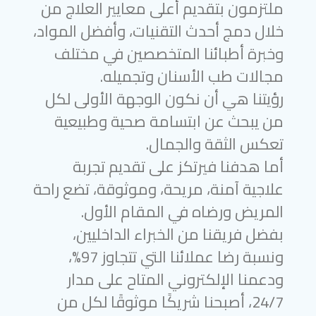
ملتزمون بتقديم أعلى معايير العلاج من
خلال دمج أحدث التقنيات، وأفضل المواد،
وخبرة أطبائنا المتخصصين في مختلف
مجالات طب الأسنان وتجميله.
رؤيتنا هي أن نكون الوجهة الأولى لكل
من يبحث عن ابتسامة صحية وطبيعية
تعكس الثقة والجمال.
أما هدفنا فيرتكز على تقديم تجربة
علاجية آمنة، مريحة، وموثوقة، تضع راحة
المريض ورضاه في المقام الأول.
بفضل فريقنا من الخبراء الداخليين،
ونسبة رضا عملائنا التي تتجاوز 97%،
ودعمنا الإلكتروني المتاح على مدار
24/7، أصبحنا شريكًا موثوقًا لكل من