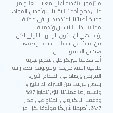
ملتزمون بتقديم أعلى معايير العلاج من
خلال دمج أحدث التقنيات، وأفضل المواد،
وخبرة أطبائنا المتخصصين في مختلف
مجالات طب الأسنان وتجميله.
رؤيتنا هي أن نكون الوجهة الأولى لكل
من يبحث عن ابتسامة صحية وطبيعية
تعكس الثقة والجمال.
أما هدفنا فيرتكز على تقديم تجربة
علاجية آمنة، مريحة، وموثوقة، تضع راحة
المريض ورضاه في المقام الأول.
بفضل فريقنا من الخبراء الداخليين،
ونسبة رضا عملائنا التي تتجاوز 97%،
ودعمنا الإلكتروني المتاح على مدار
24/7، أصبحنا شريكًا موثوقًا لكل من