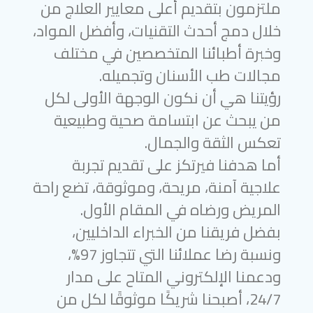
ملتزمون بتقديم أعلى معايير العلاج من
خلال دمج أحدث التقنيات، وأفضل المواد،
وخبرة أطبائنا المتخصصين في مختلف
مجالات طب الأسنان وتجميله.
رؤيتنا هي أن نكون الوجهة الأولى لكل
من يبحث عن ابتسامة صحية وطبيعية
تعكس الثقة والجمال.
أما هدفنا فيرتكز على تقديم تجربة
علاجية آمنة، مريحة، وموثوقة، تضع راحة
المريض ورضاه في المقام الأول.
بفضل فريقنا من الخبراء الداخليين،
ونسبة رضا عملائنا التي تتجاوز 97%،
ودعمنا الإلكتروني المتاح على مدار
24/7، أصبحنا شريكًا موثوقًا لكل من