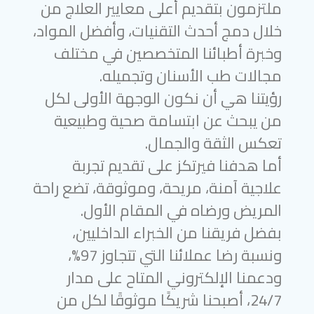
ملتزمون بتقديم أعلى معايير العلاج من
خلال دمج أحدث التقنيات، وأفضل المواد،
وخبرة أطبائنا المتخصصين في مختلف
مجالات طب الأسنان وتجميله.
رؤيتنا هي أن نكون الوجهة الأولى لكل
من يبحث عن ابتسامة صحية وطبيعية
تعكس الثقة والجمال.
أما هدفنا فيرتكز على تقديم تجربة
علاجية آمنة، مريحة، وموثوقة، تضع راحة
المريض ورضاه في المقام الأول.
بفضل فريقنا من الخبراء الداخليين،
ونسبة رضا عملائنا التي تتجاوز 97%،
ودعمنا الإلكتروني المتاح على مدار
24/7، أصبحنا شريكًا موثوقًا لكل من