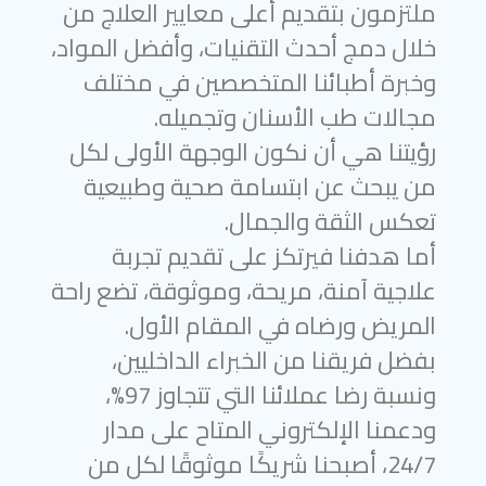
ملتزمون بتقديم أعلى معايير العلاج من
خلال دمج أحدث التقنيات، وأفضل المواد،
وخبرة أطبائنا المتخصصين في مختلف
مجالات طب الأسنان وتجميله.
رؤيتنا هي أن نكون الوجهة الأولى لكل
من يبحث عن ابتسامة صحية وطبيعية
تعكس الثقة والجمال.
أما هدفنا فيرتكز على تقديم تجربة
علاجية آمنة، مريحة، وموثوقة، تضع راحة
المريض ورضاه في المقام الأول.
بفضل فريقنا من الخبراء الداخليين،
ونسبة رضا عملائنا التي تتجاوز 97%،
ودعمنا الإلكتروني المتاح على مدار
24/7، أصبحنا شريكًا موثوقًا لكل من