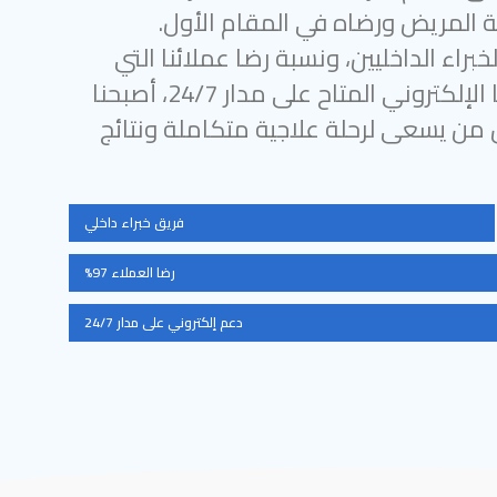
 المريض ورضاه في المقام الأول.
براء الداخليين، ونسبة رضا عملائنا التي
تتجاوز 97%، ودعمنا الإلكتروني المتاح على مدار 24/7، أصبحنا
ل من يسعى لرحلة علاجية متكاملة ونتائج
فريق خبراء داخلي
رضا العملاء 97%
دعم إلكتروني على مدار 24/7