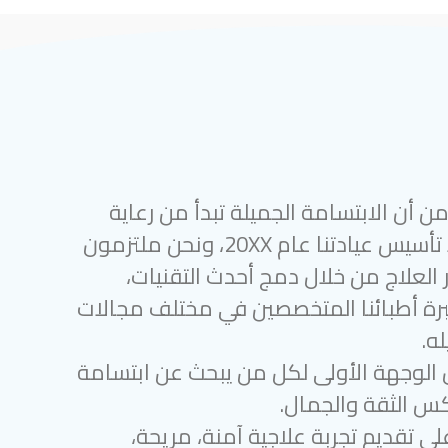
 أن الابتسامة الجميلة تبدأ من رعاية
أسنان متميزة. منذ تأسيس عيادتنا عام 20XX، ونحن ملتزمون
 العلاج من خلال دمج أحدث التقنيات،
رة أطبائنا المتخصصين في مختلف مجالات
ه.
 الوجهة الأولى لكل من يبحث عن ابتسامة
س الثقة والجمال.
لى تقديم تجربة علاجية آمنة، مريحة،