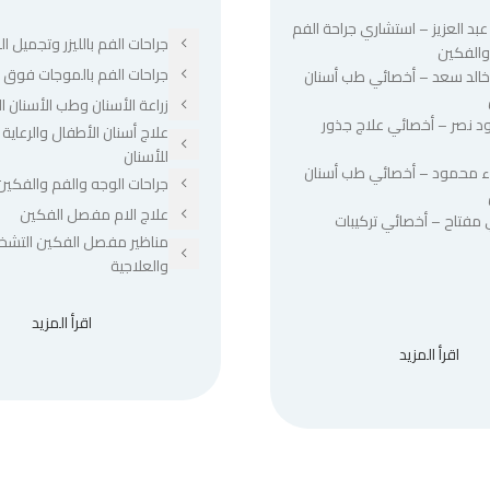
عبد العزيز – استشاري جراحة الفم
جراحات الفم بالليزر وتجميل الل
والفكين
جراحات الفم بالموجات فوق ا
 خالد سعد – أخصائي طب أسنان
زراعة الأسنان وطب الأسنان ا
د نصر – أخصائي علاج جذور
علاج أسنان الأطفال والرعاية 
للأسنان
ء محمود – أخصائي طب أسنان
جراحات الوجه والفم والفكين
علاج الام مفصل الفكين
 مفتاح – أخصائي تركيبات
مناظير مفصل الفكين التشخ
والعلاجية
اقرأ المزيد
اقرأ المزيد