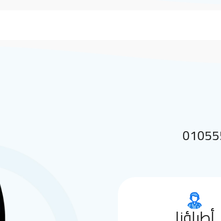
 بنا على 01055552144
أطباؤنا