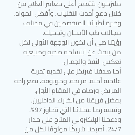
ملتزمون بتقديم أعلى معايير العلاج من
خلال دمج أحدث التقنيات، وأفضل المواد،
وخبرة أطبائنا المتخصصين في مختلف
مجالات طب الأسنان وتجميله.
رؤيتنا هي أن نكون الوجهة الأولى لكل
من يبحث عن ابتسامة صحية وطبيعية
تعكس الثقة والجمال.
أما هدفنا فيرتكز على تقديم تجربة
علاجية آمنة، مريحة، وموثوقة، تضع راحة
المريض ورضاه في المقام الأول.
بفضل فريقنا من الخبراء الداخليين،
ونسبة رضا عملائنا التي تتجاوز 97%،
ودعمنا الإلكتروني المتاح على مدار
24/7، أصبحنا شريكًا موثوقًا لكل من