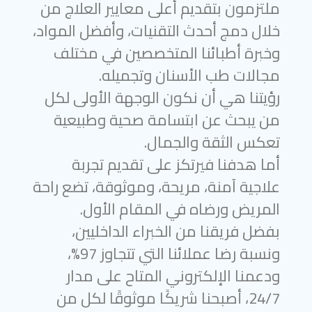
ملتزمون بتقديم أعلى معايير العلاج من
خلال دمج أحدث التقنيات، وأفضل المواد،
وخبرة أطبائنا المتخصصين في مختلف
مجالات طب الأسنان وتجميله.
رؤيتنا هي أن نكون الوجهة الأولى لكل
من يبحث عن ابتسامة صحية وطبيعية
تعكس الثقة والجمال.
أما هدفنا فيرتكز على تقديم تجربة
علاجية آمنة، مريحة، وموثوقة، تضع راحة
المريض ورضاه في المقام الأول.
بفضل فريقنا من الخبراء الداخليين،
ونسبة رضا عملائنا التي تتجاوز 97%،
ودعمنا الإلكتروني المتاح على مدار
24/7، أصبحنا شريكًا موثوقًا لكل من