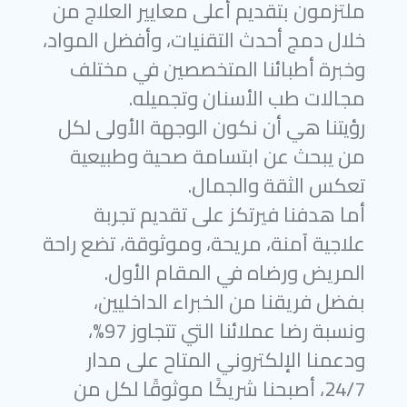
ملتزمون بتقديم أعلى معايير العلاج من
خلال دمج أحدث التقنيات، وأفضل المواد،
وخبرة أطبائنا المتخصصين في مختلف
مجالات طب الأسنان وتجميله.
رؤيتنا هي أن نكون الوجهة الأولى لكل
من يبحث عن ابتسامة صحية وطبيعية
تعكس الثقة والجمال.
أما هدفنا فيرتكز على تقديم تجربة
علاجية آمنة، مريحة، وموثوقة، تضع راحة
المريض ورضاه في المقام الأول.
بفضل فريقنا من الخبراء الداخليين،
ونسبة رضا عملائنا التي تتجاوز 97%،
ودعمنا الإلكتروني المتاح على مدار
24/7، أصبحنا شريكًا موثوقًا لكل من