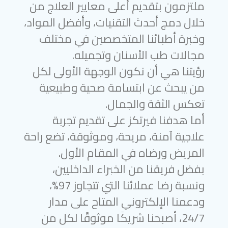
ملتزمون بتقديم أعلى معايير العلاج من
خلال دمج أحدث التقنيات، وأفضل المواد،
وخبرة أطبائنا المتخصصين في مختلف
مجالات طب الأسنان وتجميله.
رؤيتنا هي أن نكون الوجهة الأولى لكل
من يبحث عن ابتسامة صحية وطبيعية
تعكس الثقة والجمال.
أما هدفنا فيرتكز على تقديم تجربة
علاجية آمنة، مريحة، وموثوقة، تضع راحة
المريض ورضاه في المقام الأول.
بفضل فريقنا من الخبراء الداخليين،
ونسبة رضا عملائنا التي تتجاوز 97%،
ودعمنا الإلكتروني المتاح على مدار
24/7، أصبحنا شريكًا موثوقًا لكل من